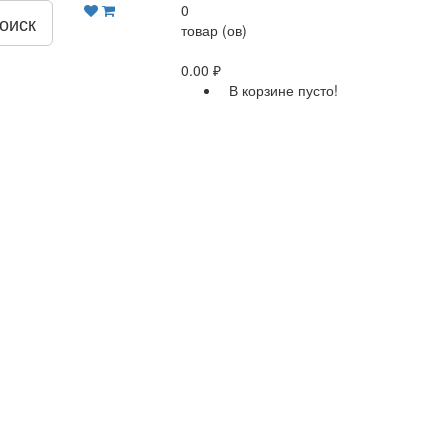
0
оиск
товар (ов)
0.00 ₽
В корзине пусто!