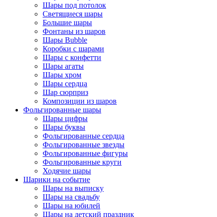
Шары под потолок
Светящиеся шары
Большие шары
Фонтаны из шаров
Шары Bubble
Коробки с шарами
Шары с конфетти
Шары агаты
Шары хром
Шары сердца
Шар сюрприз
Композиции из шаров
Фольгированные шары
Шары цифры
Шары буквы
Фольгированные сердца
Фольгированные звезды
Фольгированные фигуры
Фольгированные круги
Ходячие шары
Шарики на событие
Шары на выписку
Шары на свадьбу
Шары на юбилей
Шары на детский праздник