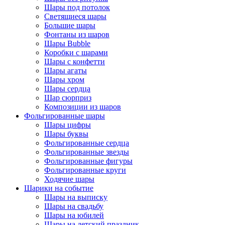
Шары под потолок
Светящиеся шары
Большие шары
Фонтаны из шаров
Шары Bubble
Коробки с шарами
Шары с конфетти
Шары агаты
Шары хром
Шары сердца
Шар сюрприз
Композиции из шаров
Фольгированные шары
Шары цифры
Шары буквы
Фольгированные сердца
Фольгированные звезды
Фольгированные фигуры
Фольгированные круги
Ходячие шары
Шарики на событие
Шары на выписку
Шары на свадьбу
Шары на юбилей
Шары на детский праздник