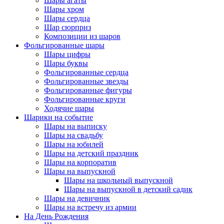
Шары агаты
Шары хром
Шары сердца
Шар сюрприз
Композиции из шаров
Фольгированные шары
Шары цифры
Шары буквы
Фольгированные сердца
Фольгированные звезды
Фольгированные фигуры
Фольгированные круги
Ходячие шары
Шарики на событие
Шары на выписку
Шары на свадьбу
Шары на юбилей
Шары на детский праздник
Шары на корпоратив
Шары на выпускной
Шары на школьный выпускной
Шары на выпускной в детский садик
Шары на девичник
Шары на встречу из армии
На День Рождения