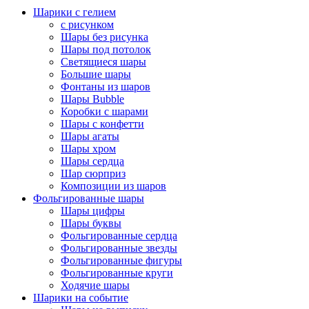
Шарики с гелием
с рисунком
Шары без рисунка
Шары под потолок
Светящиеся шары
Большие шары
Фонтаны из шаров
Шары Bubble
Коробки с шарами
Шары с конфетти
Шары агаты
Шары хром
Шары сердца
Шар сюрприз
Композиции из шаров
Фольгированные шары
Шары цифры
Шары буквы
Фольгированные сердца
Фольгированные звезды
Фольгированные фигуры
Фольгированные круги
Ходячие шары
Шарики на событие