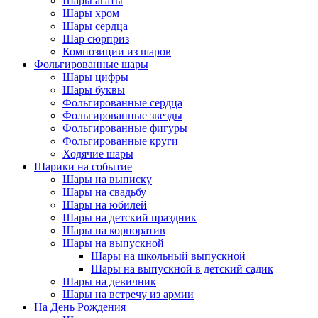
Шары агаты
Шары хром
Шары сердца
Шар сюрприз
Композиции из шаров
Фольгированные шары
Шары цифры
Шары буквы
Фольгированные сердца
Фольгированные звезды
Фольгированные фигуры
Фольгированные круги
Ходячие шары
Шарики на событие
Шары на выписку
Шары на свадьбу
Шары на юбилей
Шары на детский праздник
Шары на корпоратив
Шары на выпускной
Шары на школьный выпускной
Шары на выпускной в детский садик
Шары на девичник
Шары на встречу из армии
На День Рождения