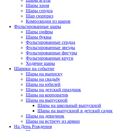
Шары агаты
Шары хром
Шары сердца
Шар сюрприз
Композиции из шаров
Фольгированные шары
Шары цифры
Шары буквы
Фольгированные сердца
Фольгированные звезды
Фольгированные фигуры
Фольгированные круги
Ходячие шары
Шарики на событие
Шары на выписку
Шары на свадьбу
Шары на юбилей
Шары на детский праздник
Шары на корпоратив
Шары на выпускной
Шары на школьный выпускной
Шары на выпускной в детский садик
Шары на девичник
Шары на встречу из армии
На День Рождения