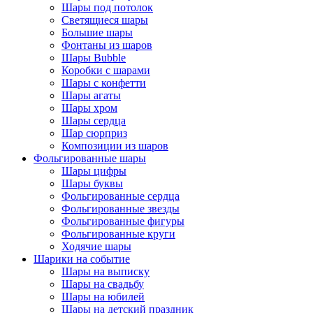
Шары под потолок
Светящиеся шары
Большие шары
Фонтаны из шаров
Шары Bubble
Коробки с шарами
Шары с конфетти
Шары агаты
Шары хром
Шары сердца
Шар сюрприз
Композиции из шаров
Фольгированные шары
Шары цифры
Шары буквы
Фольгированные сердца
Фольгированные звезды
Фольгированные фигуры
Фольгированные круги
Ходячие шары
Шарики на событие
Шары на выписку
Шары на свадьбу
Шары на юбилей
Шары на детский праздник