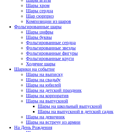
Шары агаты
Шары хром
Шары сердца
Шар сюрприз
Композиции из шаров
Фольгированные шары
Шары цифры
Шары буквы
Фольгированные сердца
Фольгированные звезды
Фольгированные фигуры
Фольгированные круги
Ходячие шары
Шарики на событие
Шары на выписку
Шары на свадьбу
Шары на юбилей
Шары на детский праздник
Шары на корпоратив
Шары на выпускной
Шары на школьный выпускной
Шары на выпускной в детский садик
Шары на девичник
Шары на встречу из армии
На День Рождения