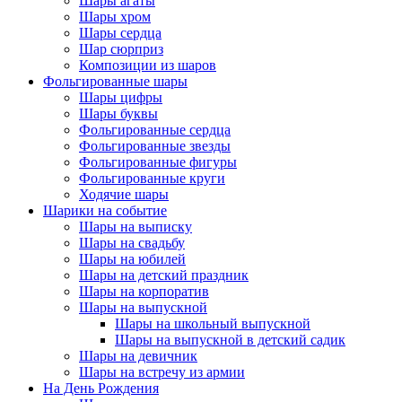
Шары агаты
Шары хром
Шары сердца
Шар сюрприз
Композиции из шаров
Фольгированные шары
Шары цифры
Шары буквы
Фольгированные сердца
Фольгированные звезды
Фольгированные фигуры
Фольгированные круги
Ходячие шары
Шарики на событие
Шары на выписку
Шары на свадьбу
Шары на юбилей
Шары на детский праздник
Шары на корпоратив
Шары на выпускной
Шары на школьный выпускной
Шары на выпускной в детский садик
Шары на девичник
Шары на встречу из армии
На День Рождения