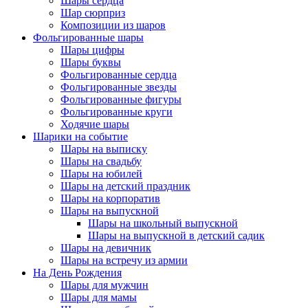
Шары сердца
Шар сюрприз
Композиции из шаров
Фольгированные шары
Шары цифры
Шары буквы
Фольгированные сердца
Фольгированные звезды
Фольгированные фигуры
Фольгированные круги
Ходячие шары
Шарики на событие
Шары на выписку
Шары на свадьбу
Шары на юбилей
Шары на детский праздник
Шары на корпоратив
Шары на выпускной
Шары на школьный выпускной
Шары на выпускной в детский садик
Шары на девичник
Шары на встречу из армии
На День Рождения
Шары для мужчин
Шары для мамы