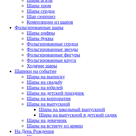
Шары агаты
Шары хром
Шары сердца
Шар сюрприз
Композиции из шаров
Фольгированные шары
Шары цифры
Шары буквы
Фольгированные сердца
Фольгированные звезды
Фольгированные фигуры
Фольгированные круги
Ходячие шары
Шарики на событие
Шары на выписку
Шары на свадьбу
Шары на юбилей
Шары на детский праздник
Шары на корпоратив
Шары на выпускной
Шары на школьный выпускной
Шары на выпускной в детский садик
Шары на девичник
Шары на встречу из армии
На День Рождения